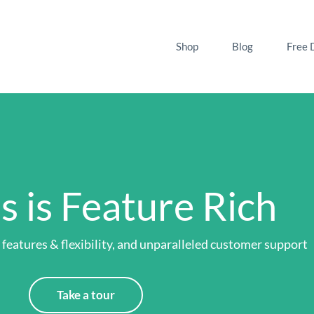
Shop
Blog
Free 
s is Feature Rich
Take a tour