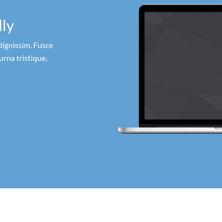
dly
dignissim. Fusce
urna tristique,