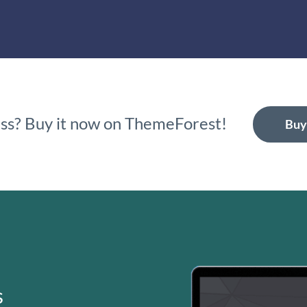
ness? Buy it now on ThemeForest!
Buy
s