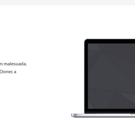
um malesuada.
. Donec a